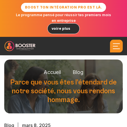
BOOST TON INTÉGRATION PRO EST LÀ.
Le programme pensé pour réussir tes premiers mois
en entreprise
voire plus
Accueil
Blog
P
a
r
c
e
q
u
e
v
o
u
s
ê
t
e
s
l
’
é
t
e
n
d
a
r
d
d
e
n
o
t
r
e
s
o
c
i
é
t
é
,
n
o
u
s
v
o
u
s
r
e
n
d
o
n
s
h
o
m
m
a
g
e
.
Blog
mars 8, 2025