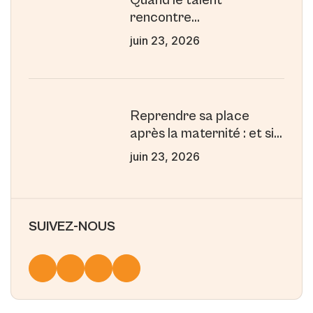
Quand le talent
rencontre
l’accompagnement : le
juin 23, 2026
parcours inspirant de
Wilfried
Reprendre sa place
après la maternité : et si
la maternité était votre
juin 23, 2026
plus grande force
professionnelle ?
SUIVEZ-NOUS