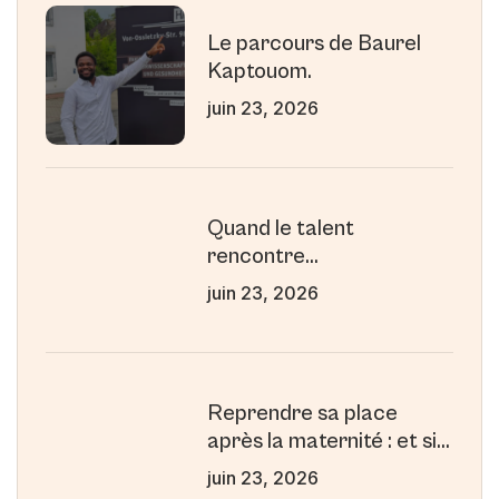
Le parcours de Baurel
Kaptouom.
juin 23, 2026
Quand le talent
rencontre
l’accompagnement : le
juin 23, 2026
parcours inspirant de
Wilfried
Reprendre sa place
après la maternité : et si
la maternité était votre
juin 23, 2026
plus grande force