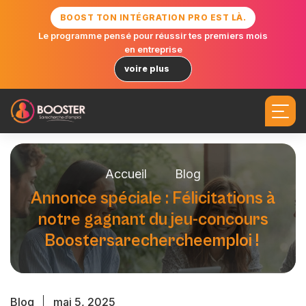
BOOST TON INTÉGRATION PRO EST LÀ.
Le programme pensé pour réussir tes premiers mois
en entreprise
voire plus
Accueil
Blog
A
n
n
o
n
c
e
s
p
é
c
i
a
l
e
:
F
é
l
i
c
i
t
a
t
i
o
n
s
à
n
o
t
r
e
g
a
g
n
a
n
t
d
u
j
e
u
-
c
o
n
c
o
u
r
s
B
o
o
s
t
e
r
s
a
r
e
c
h
e
r
c
h
e
e
m
p
l
o
i
!
Blog
mai 5, 2025