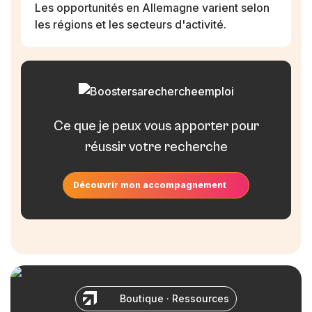
Les opportunités en Allemagne varient selon
les régions et les secteurs d'activité.
Ce que je peux vous apporter pour
réussir votre recherche
Découvrir mon accompagnement
B
o
u
t
i
q
u
e
·
R
e
s
s
o
u
r
c
e
s