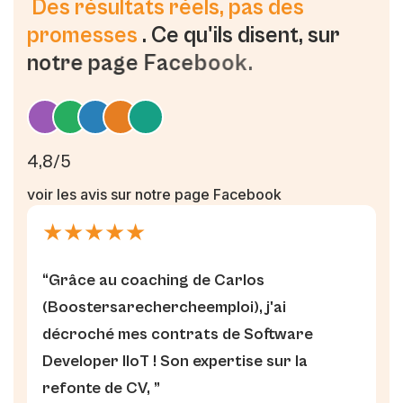
D
e
s
r
é
s
u
l
t
a
t
s
r
é
e
l
s
,
p
a
s
d
e
s
p
r
o
m
e
s
s
e
s
.
C
e
q
u
'
i
l
s
d
i
s
e
n
t
,
s
u
r
n
o
t
r
e
p
a
g
e
F
a
c
e
b
o
o
k
.
4,8/5
voir les avis
sur notre page Facebook
★
★
★
★
★
“Grâce au coaching de Carlos
(Boostersarechercheemploi), j'ai
décroché mes contrats de Software
Developer IIoT ! Son expertise sur la
refonte de CV, ”