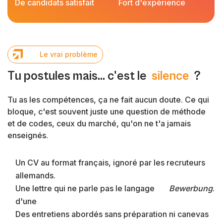
De candidats satisfait
Fort d'expérience
L
e
v
r
a
i
p
r
o
b
l
è
m
e
T
u
p
o
s
t
u
l
e
s
m
a
i
s
.
.
.
c
'
e
s
t
l
e
s
i
l
e
n
c
e
?
Tu as les compétences, ça ne fait aucun doute. Ce qui
bloque, c'est souvent juste une question de méthode
et de codes, ceux du marché, qu'on ne t'a jamais
enseignés.
Un CV au format français, ignoré par les recruteurs
allemands.
Une lettre qui ne parle pas le langage
Bewerbung
.
d'une
Des entretiens abordés sans préparation ni canevas