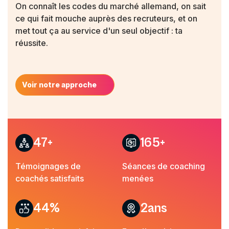
On connaît les codes du marché allemand, on sait
ce qui fait mouche auprès des recruteurs, et on
met tout ça au service d'un seul objectif : ta
réussite.
Voir notre approche
86
+
302
+
Témoignages de
Séances de coaching
coachés satisfaits
menées
81
%
4
ans