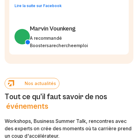
Lire la suite sur Facebook
Marvin Vounkeng
A recommandé
Boostersarechercheemploi
N
o
s
a
c
t
u
a
l
i
t
é
s
T
o
u
t
c
e
q
u
'
i
l
f
a
u
t
s
a
v
o
i
r
d
e
n
o
s
é
v
é
n
e
m
e
n
t
s
Workshops, Business Summer Talk, rencontres avec
des experts on crée des moments où ta carrière prend
un coup d'accélérateur.