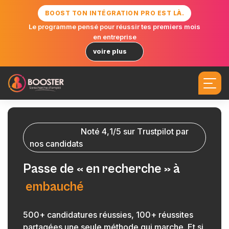
BOOST TON INTÉGRATION PRO EST LÀ.
Le programme pensé pour réussir tes premiers mois
en entreprise
voire plus
N
o
t
é
4
,
1
/
5
s
u
r
T
r
u
s
t
p
i
l
o
t
p
a
r
n
o
s
c
a
n
d
i
d
a
t
s
P
a
s
s
e
d
e
«
e
n
r
e
c
h
e
r
c
h
e
»
à
e
m
b
a
u
c
h
é
500+ candidatures réussies, 100+ réussites
partagées une seule méthode qui marche. Et si