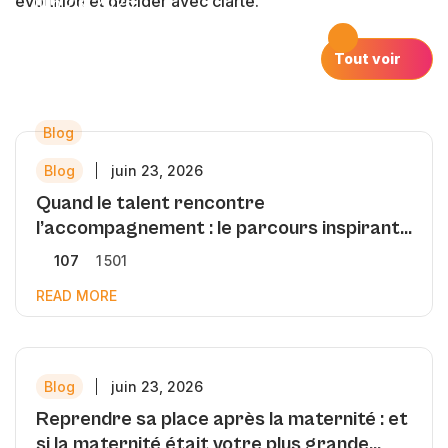
évolution et décider avec clarté.
juin 23, 2026
Le parcours de Baurel Kaptouom.
Tout voir
120
1 686
Blog
Blog
juin 23, 2026
Quand le talent rencontre
l’accompagnement : le parcours inspirant
de Wilfried
107
1 501
READ MORE
Blog
juin 23, 2026
Reprendre sa place après la maternité : et
si la maternité était votre plus grande