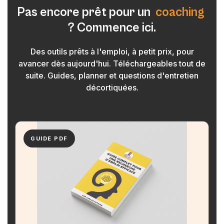
P
a
s
e
n
c
o
r
e
p
r
ê
t
p
o
u
r
u
n
c
o
a
c
h
i
n
g
?
C
o
m
m
e
n
c
e
i
c
i
.
Des outils prêts à l'emploi, à petit prix, pour
avancer dès aujourd'hui. Téléchargeables tout de
suite. Guides, planner et questions d'entretien
décortiquées.
GUIDE PDF