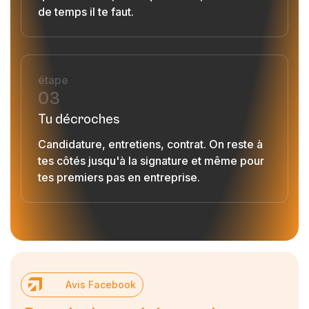
de temps il te faut.
étape
03
Tu décroches
Candidature, entretiens, contrat. On reste à
tes côtés jusqu'à la signature et même pour
tes premiers pas en entreprise.
A
v
i
s
F
a
c
e
b
o
o
k