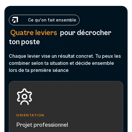
C
e
q
u
'
o
n
f
a
i
t
e
n
s
e
m
b
l
e
Q
u
a
t
r
e
l
e
v
i
e
r
s
p
o
u
r
d
é
c
r
o
c
h
e
r
t
o
n
p
o
s
t
e
Chaque levier vise un résultat concret. Tu peux les
combiner selon ta situation et décide ensemble
lors de ta première séance
ORIENTATION
Projet professionnel