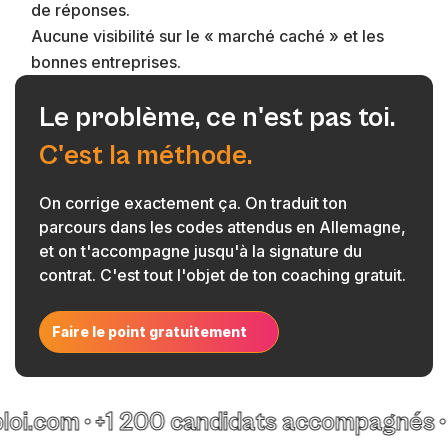
de réponses.
Aucune visibilité sur le « marché caché » et les
bonnes entreprises.
Le problème, ce n'est pas toi.
C'est la méthode.
On corrige exactement ça. On traduit ton
parcours dans les codes attendus en Allemagne,
et on t'accompagne jusqu'à la signature du
contrat. C'est tout l'objet de ton coaching gratuit.
Faire le point gratuitement
m
•
+1 200 candidats accompagnés
•
4,8/5