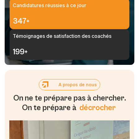
Candidatures réussies à ce jour
500
+
Témoignages de satisfaction des coachés
300
+
A
p
r
o
p
o
s
d
e
n
o
u
s
O
n
n
e
t
e
p
r
é
p
a
r
e
p
a
s
à
c
h
e
r
c
h
e
r
.
O
n
t
e
p
r
é
p
a
r
e
à
d
é
c
r
o
c
h
e
r