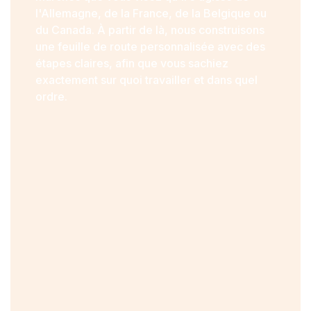
l'Allemagne, de la France, de la Belgique ou
du Canada. À partir de là, nous construisons
une feuille de route personnalisée avec des
étapes claires, afin que vous sachiez
exactement sur quoi travailler et dans quel
ordre.
2. Combien de temps faut-il général
pour voir des résultats?
3. Les séances se déroulent-elles en 
ou en présentiel?
4. Qu'est-ce qui distingue
Boostersarechercheemploi des aut