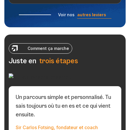
Voir nos
autres leviers
C
o
m
m
e
n
t
ç
a
m
a
r
c
h
e
J
u
s
t
e
e
n
t
r
o
i
s
é
t
a
p
e
s
Un parcours simple et personnalisé. Tu
sais toujours où tu en es et ce qui vient
ensuite.
Sir Carlos Fotsing, fondateur et coach