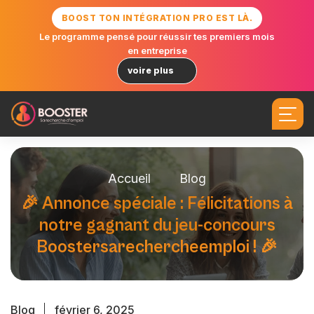
BOOST TON INTÉGRATION PRO EST LÀ.
Le programme pensé pour réussir tes premiers mois
en entreprise
voire plus
Accueil
Blog
🎉
A
n
n
o
n
c
e
s
p
é
c
i
a
l
e
:
F
é
l
i
c
i
t
a
t
i
o
n
s
à
n
o
t
r
e
g
a
g
n
a
n
t
d
u
j
e
u
-
c
o
n
c
o
u
r
s
B
o
o
s
t
e
r
s
a
r
e
c
h
e
r
c
h
e
e
m
p
l
o
i
!
🎉
Blog
février 6, 2025