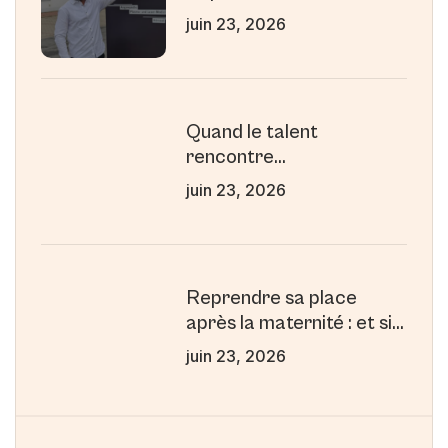
juin 23, 2026
Quand le talent
rencontre
l’accompagnement : le
juin 23, 2026
parcours inspirant de
Wilfried
Reprendre sa place
après la maternité : et si
la maternité était votre
juin 23, 2026
plus grande force
professionnelle ?